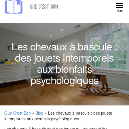
Skip
to
Que
Menu
the
C'est
content
Bon
Les chevaux à bascule :
des jouets intemporels
aux bienfaits
psychologiques
Que C'est Bon
»
Blog
» Les chevaux à bascule : des jouets
intemporels aux bienfaits psychologiques
Les chevaux à bascule sont des jouets qui traversent les