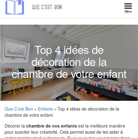
Skip
to
Que
Menu
the
C'est
content
Bon
Top 4 idées de
décoration de la
chambre de votre enfant
Que C'est Bon
»
Enfants
» Top 4 idées de décoration de la
chambre de votre enfant
Décorer la
chambre de vos enfants
est la meilleure manière
pour susciter leur créativité. Cela permet aussi de les aider à