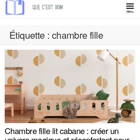
Skip
to
Que
Menu
the
C'est
content
Bon
Étiquette :
chambre fille
Chambre fille lit cabane : créer un
univers magique et réconfortant pour