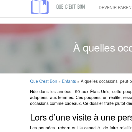
Skip
DEVENIR PAREN
to
Que
the
C'est
content
Bon
À quelles oc
Que C'est Bon
»
Enfants
» À quelles occasions peut-o
Née dans les années 90 aux États-Unis, cette pou
adaptées aux femmes. Ces poupées, en réalité, ressemb
occasions comme cadeaux. Ce dossier traite plutôt des
Lors d’une visite à une pe
Les poupées reborn ont la capacité de faire rejail