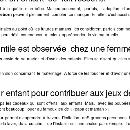
à la quête d’un bébé. Malheureusement, parfois, l’adoption d’un 
reborn
peuvent pleinement combler ce manque. En effet, c’est aussi
riginales au point où les futures mamans les considèrent parfois co
n peut déjà commencer à mieux appréhender la vie maternelle.
antile est observée chez une fem
 envie de se marier et d’avoir des enfants. Elles se disent qu’el
ision concernant le maternage. À force de les toucher et d’avoir un
r enfant pour contribuer aux jeux
s les cadeaux qui sont offerts aux enfants. Mais, avec les poupées 
iment beaucoup jouer au fameux jeu de <<papa et maman >>
 leur permet d’apprendre à travers l’imitation deS grandes personnes
la laver, de la coucher, de l’installer sur une chaise par exemple. To