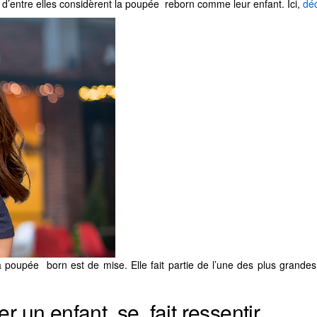
rt d’entre elles considèrent la poupée reborn comme leur enfant. Ici,
déc
poupée born est de mise. Elle fait partie de l’une des plus grandes t
r un enfant se fait ressentir